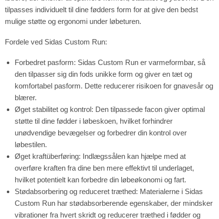
tilpasses individuelt til dine fødders form for at give den bedst
mulige støtte og ergonomi under løbeturen.
Fordele ved Sidas Custom Run:
Forbedret pasform:
Sidas Custom Run er varmeformbar, så
den tilpasser sig din fods unikke form og giver en tæt og
komfortabel pasform. Dette reducerer risikoen for gnavesår og
blærer.
Øget stabilitet og kontrol:
Den tilpassede facon giver optimal
støtte til dine fødder i løbeskoen, hvilket forhindrer
unødvendige bevægelser og forbedrer din kontrol over
løbestilen.
Øget kraftüberføring:
Indlægssålen kan hjælpe med at
overføre kraften fra dine ben mere effektivt til underlaget,
hvilket potentielt kan forbedre din løbeøkonomi og fart.
Stødabsorbering og reduceret træthed:
Materialerne i Sidas
Custom Run har stødabsorberende egenskaber, der mindsker
vibrationer fra hvert skridt og reducerer træthed i fødder og