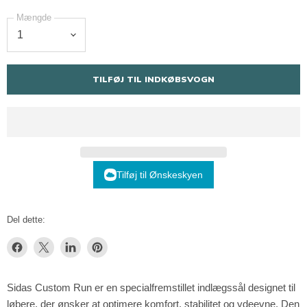
Mængde
TILFØJ TIL INDKØBSVOGN
Tilføj til Ønskeskyen
Del dette:
Del
Del
Del
Pin
på
på
på
på
Facebook
X
LinkedIn
Pinterest
Sidas Custom Run er en specialfremstillet indlægssål designet til
løbere, der ønsker at optimere komfort, stabilitet og ydeevne. Den