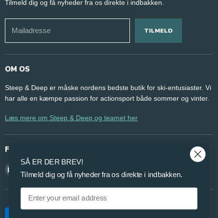
Tilmeld dig og få nyheder fra os direkte i indbakken.
Jobs
Handelsbetingelser
Mailadresse
TILMELD
Persondatapolitik
Ansøg om erhvervsaftale
OM OS
Steep & Deep er måske nordens bedste butik for ski-entusiaster. Vi
har alle en kæmpe passion for actionsport både sommer og vinter.
Læs mere om Steep & Deep og teamet her
FØLG OS
SÅ ER DER BREV!
Find
Find
Find
Tilmeld dig og få nyheder fra os direkte i indbakken.
os
os
os
Email
på
på
på
Mail
Facebook
Instagram